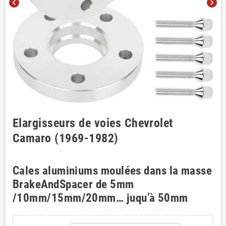
chevron_left
chevron_right
Elargisseurs de voies Chevrolet
Camaro (1969-1982)
Cales aluminiums moulées dans la masse
BrakeAndSpacer de 5mm
/10mm/15mm/20mm… juqu’à 50mm