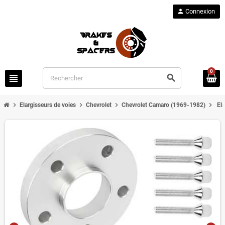
person
Connexion
0
view_headline
search
chevron_right
chevron_right
chevron_right
chevron_right
Elargisseurs de voies
Chevrolet
Chevrolet Camaro (1969-1982)
El