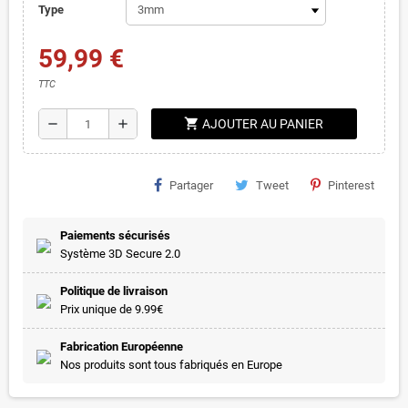
Type
59,99 €
TTC
shopping_cart
remove
add
AJOUTER AU PANIER
Partager
Tweet
Pinterest
Paiements sécurisés
Système 3D Secure 2.0
Politique de livraison
Prix unique de 9.99€
Fabrication Européenne
Nos produits sont tous fabriqués en Europe