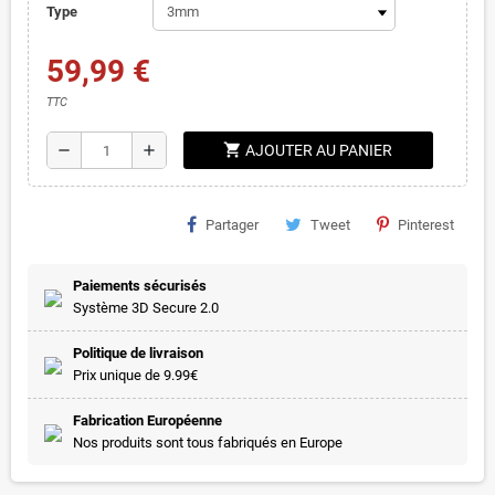
Type
59,99 €
TTC
shopping_cart
remove
add
AJOUTER AU PANIER
Partager
Tweet
Pinterest
Paiements sécurisés
Système 3D Secure 2.0
Politique de livraison
Prix unique de 9.99€
Fabrication Européenne
Nos produits sont tous fabriqués en Europe