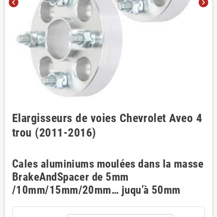
chevron_left
chevron_right
Elargisseurs de voies Chevrolet Aveo 4
trou (2011-2016)
Cales aluminiums moulées dans la masse
BrakeAndSpacer de 5mm
/10mm/15mm/20mm… juqu’à 50mm