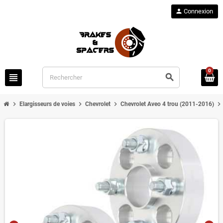
person
Connexion
0
view_headline
search
chevron_right
chevron_right
chevron_right
chevron_right
Elargisseurs de voies
Chevrolet
Chevrolet Aveo 4 trou (2011-2016)