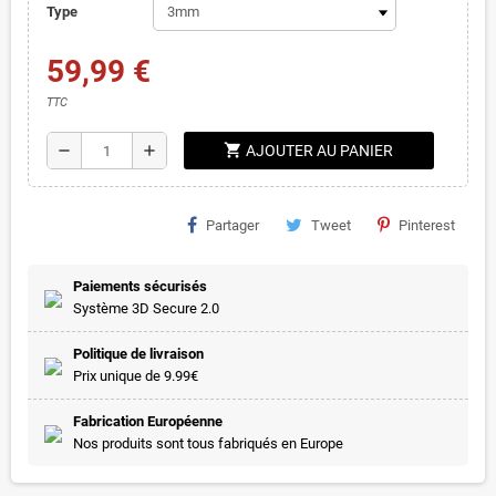
Type
59,99 €
TTC
shopping_cart
remove
add
AJOUTER AU PANIER
Partager
Tweet
Pinterest
Paiements sécurisés
Système 3D Secure 2.0
Politique de livraison
Prix unique de 9.99€
Fabrication Européenne
Nos produits sont tous fabriqués en Europe