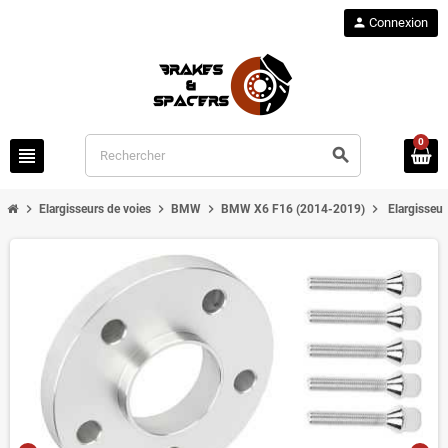
person
Connexion
0
view_headline
search
chevron_right
chevron_right
chevron_right
chevron_right
Elargisseurs de voies
BMW
BMW X6 F16 (2014-2019)
Elargisseu