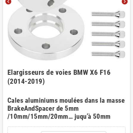
chevron_left
chevron_right
Elargisseurs de voies BMW X6 F16
(2014-2019)
Cales aluminiums moulées dans la masse
BrakeAndSpacer de 5mm
/10mm/15mm/20mm… juqu’à 50mm