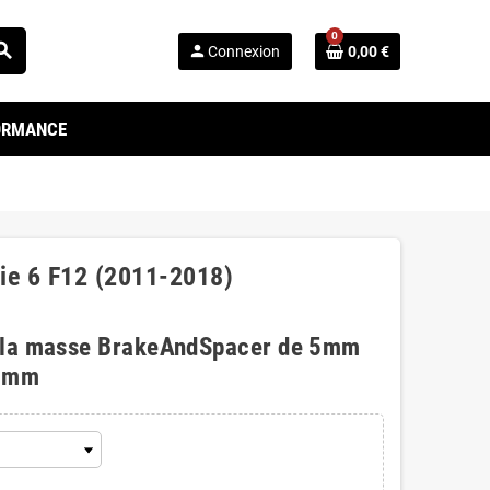
0
arch
person
Connexion
0,00 €
FORMANCE
ie 6 F12 (2011-2018)
 la masse BrakeAndSpacer de 5mm
0mm