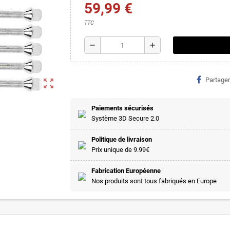
59,99 €
TTC
remove
add
Partager
zoom_out_map
Paiements sécurisés
Système 3D Secure 2.0
Politique de livraison
Prix unique de 9.99€
Fabrication Européenne
Nos produits sont tous fabriqués en Europe