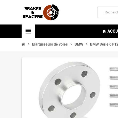
view_headline
ACCU
home
chevron_right
Elargisseurs de voies
chevron_right
BMW
chevron_right
BMW Série 6 F12