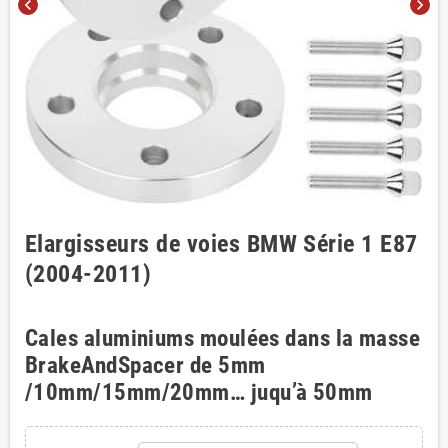
chevron_left
chevron_right
Elargisseurs de voies BMW Série 1 E87
(2004-2011)
Cales aluminiums moulées dans la masse
BrakeAndSpacer de 5mm
/10mm/15mm/20mm… juqu’à 50mm