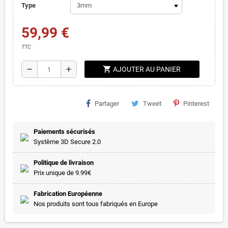
Type
59,99 €
TTC
shopping_cart
remove
add
AJOUTER AU PANIER
Partager
Tweet
Pinterest
Paiements sécurisés
Système 3D Secure 2.0
Politique de livraison
Prix unique de 9.99€
Fabrication Européenne
Nos produits sont tous fabriqués en Europe