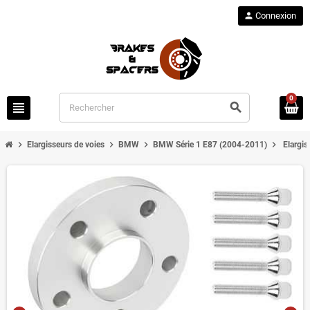
person
Connexion
0
view_headline
search
chevron_right
chevron_right
chevron_right
chevron_right
Elargisseurs de voies
BMW
BMW Série 1 E87 (2004-2011)
Elargi