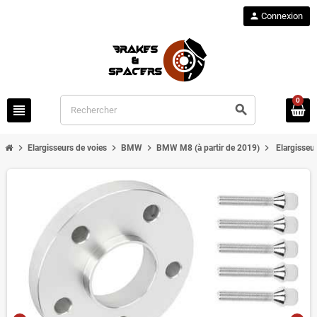
person
Connexion
0
view_headline
search
chevron_right
chevron_right
chevron_right
chevron_right
Elargisseurs de voies
BMW
BMW M8 (à partir de 2019)
Elargisseu