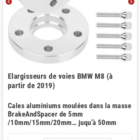
chevron_left
chevron_right
Elargisseurs de voies BMW M8 (à
partir de 2019)
Cales aluminiums moulées dans la masse
BrakeAndSpacer de 5mm
/10mm/15mm/20mm… juqu’à 50mm