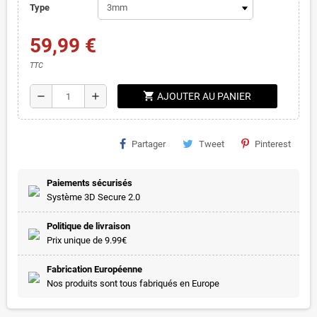
Type
59,99 €
TTC
shopping_cart
remove
add
AJOUTER AU PANIER
Partager
Tweet
Pinterest
Paiements sécurisés
Système 3D Secure 2.0
Politique de livraison
Prix unique de 9.99€
Fabrication Européenne
Nos produits sont tous fabriqués en Europe