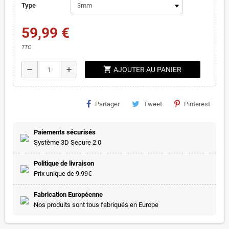
Type
59,99 €
TTC
shopping_cart
remove
add
AJOUTER AU PANIER
Partager
Tweet
Pinterest
Paiements sécurisés
Système 3D Secure 2.0
Politique de livraison
Prix unique de 9.99€
Fabrication Européenne
Nos produits sont tous fabriqués en Europe