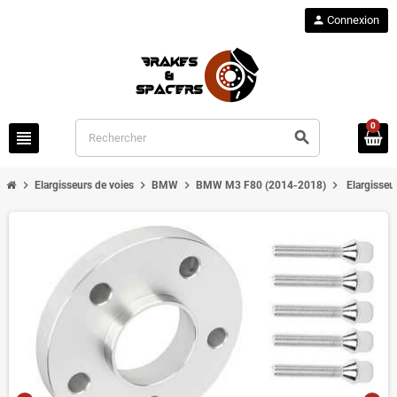
person
Connexion
0
view_headline
search
chevron_right
chevron_right
chevron_right
chevron_right
Elargisseurs de voies
BMW
BMW M3 F80 (2014-2018)
Elargisse