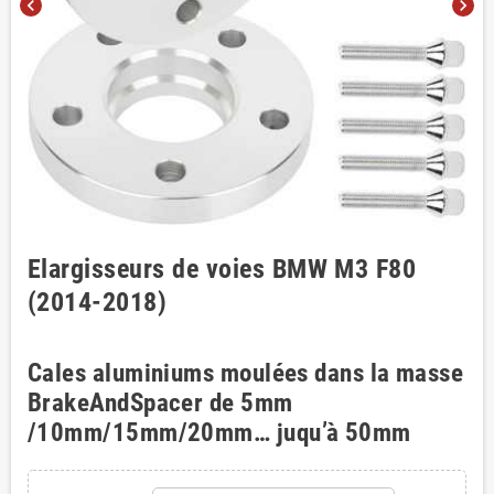
chevron_left
chevron_right
Elargisseurs de voies BMW M3 F80
(2014-2018)
Cales aluminiums moulées dans la masse
BrakeAndSpacer de 5mm
/10mm/15mm/20mm… juqu’à 50mm