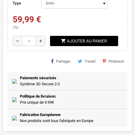
Type
59,99 €
TTC
shopping_cart
remove
add
AJOUTER AU PANIER
Partager
Tweet
Pinterest
Paiements sécurisés
Système 3D Secure 2.0
Politique de livraison
Prix unique de 9.99€
Fabrication Européenne
Nos produits sont tous fabriqués en Europe