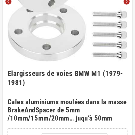
chevron_left
chevron_right
Elargisseurs de voies BMW M1 (1979-
1981)
Cales aluminiums moulées dans la masse
BrakeAndSpacer de 5mm
/10mm/15mm/20mm… juqu’à 50mm