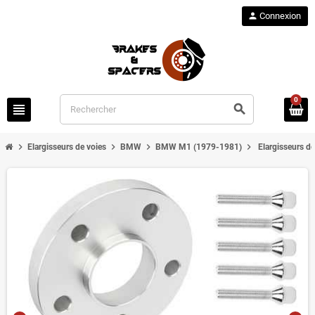
person
Connexion
0
view_headline
search
chevron_right
chevron_right
chevron_right
chevron_right
Elargisseurs de voies
BMW
BMW M1 (1979-1981)
Elargisseurs 