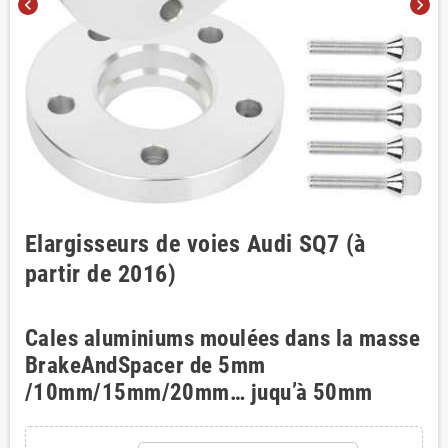
chevron_left
chevron_right
Elargisseurs de voies Audi SQ7 (à
partir de 2016)
Cales aluminiums moulées dans la masse
BrakeAndSpacer de 5mm
/10mm/15mm/20mm… juqu’à 50mm