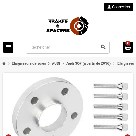
person
Connexion
0
view_headline
search
chevron_right
chevron_right
chevron_right
chevron_right
Elargisseurs de voies
AUDI
Audi SQ7 (à partir de 2016)
Elargisseur