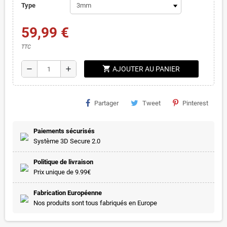
Type
59,99 €
TTC
shopping_cart
remove
add
AJOUTER AU PANIER
Partager
Tweet
Pinterest
Paiements sécurisés
Système 3D Secure 2.0
Politique de livraison
Prix unique de 9.99€
Fabrication Européenne
Nos produits sont tous fabriqués en Europe