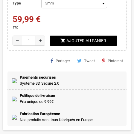
Type
59,99 €
TTC
shopping_cart
remove
add
AJOUTER AU PANIER
Partager
Tweet
Pinterest
Paiements sécurisés
Système 3D Secure 2.0
Politique de livraison
Prix unique de 9.99€
Fabrication Européenne
Nos produits sont tous fabriqués en Europe