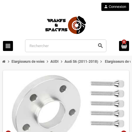
person
Connexion
0
view_headline
search
chevron_right
chevron_right
chevron_right
chevron_right
Elargisseurs de voies
AUDI
Audi S6 (2011-2018)
Elargisseurs de 