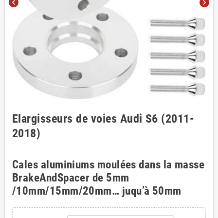
chevron_left
chevron_right
Elargisseurs de voies Audi S6 (2011-
2018)
Cales aluminiums moulées dans la masse
BrakeAndSpacer de 5mm
/10mm/15mm/20mm… juqu’à 50mm