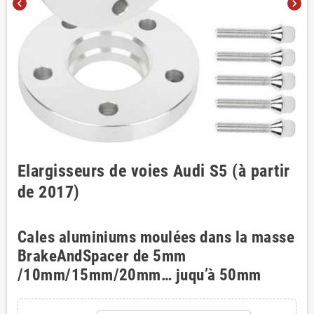
chevron_left
chevron_right
Elargisseurs de voies Audi S5 (à partir
de 2017)
Cales aluminiums moulées dans la masse
BrakeAndSpacer de 5mm
/10mm/15mm/20mm… juqu’à 50mm