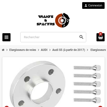
person
Connexion
0
view_headline
search
chevron_right
chevron_right
chevron_right
chevron_right
Elargisseurs de voies
AUDI
Audi S5 (à partir de 2017)
Elargisseurs 