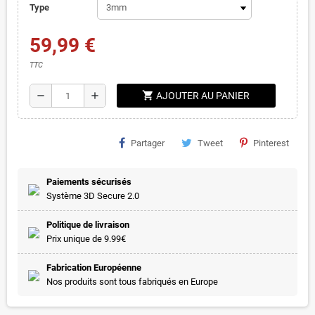
Type
59,99 €
TTC
shopping_cart
remove
add
AJOUTER AU PANIER
Partager
Tweet
Pinterest
Paiements sécurisés
Système 3D Secure 2.0
Politique de livraison
Prix unique de 9.99€
Fabrication Européenne
Nos produits sont tous fabriqués en Europe