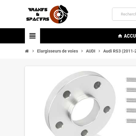
view_headline
ACCU
home
chevron_right
Elargisseurs de voies
chevron_right
AUDI
chevron_right
Audi RS3 (2011-