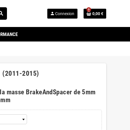
0
arch
person
Connexion
0,00 €
FORMANCE
3 (2011-2015)
 la masse BrakeAndSpacer de 5mm
0mm