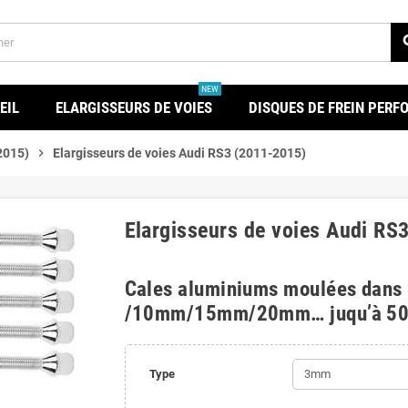
se
NEW
EIL
ELARGISSEURS DE VOIES
DISQUES DE FREIN PER
2015)
chevron_right
Elargisseurs de voies Audi RS3 (2011-2015)
Elargisseurs de voies Audi RS
Cales aluminiums moulées dans
/10mm/15mm/20mm… juqu’à 5
Type