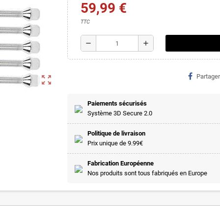
59,99 €
TTC
remove
add
Partager
zoom_out_map
Paiements sécurisés
Système 3D Secure 2.0
Politique de livraison
Prix unique de 9.99€
Fabrication Européenne
Nos produits sont tous fabriqués en Europe