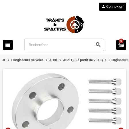
person
Connexion
0
view_headline
search
chevron_right
chevron_right
chevron_right
chevron_right
Elargisseurs de voies
AUDI
Audi Q8 (à partir de 2018)
Elargisseurs