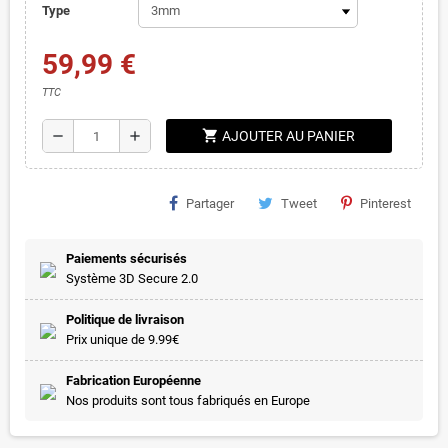
Type
59,99 €
TTC
shopping_cart
remove
add
AJOUTER AU PANIER
Partager
Tweet
Pinterest
Paiements sécurisés
Système 3D Secure 2.0
Politique de livraison
Prix unique de 9.99€
Fabrication Européenne
Nos produits sont tous fabriqués en Europe