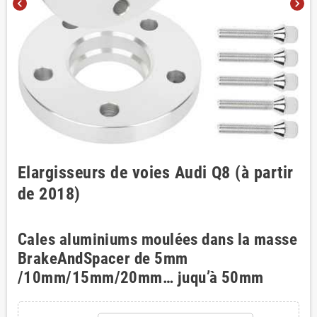
chevron_left
chevron_right
Elargisseurs de voies Audi Q8 (à partir
de 2018)
Cales aluminiums moulées dans la masse
BrakeAndSpacer de 5mm
/10mm/15mm/20mm… juqu’à 50mm