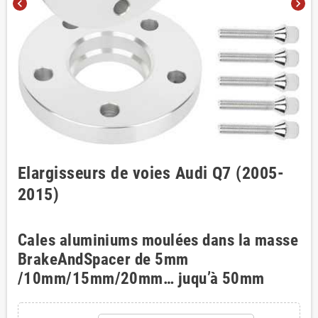
chevron_left
chevron_right
Elargisseurs de voies Audi Q7 (2005-
2015)
Cales aluminiums moulées dans la masse
BrakeAndSpacer de 5mm
/10mm/15mm/20mm… juqu’à 50mm