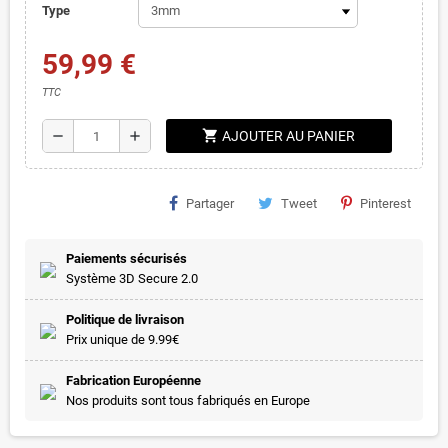
Type
59,99 €
TTC
shopping_cart
remove
add
AJOUTER AU PANIER
Partager
Tweet
Pinterest
Paiements sécurisés
Système 3D Secure 2.0
Politique de livraison
Prix unique de 9.99€
Fabrication Européenne
Nos produits sont tous fabriqués en Europe