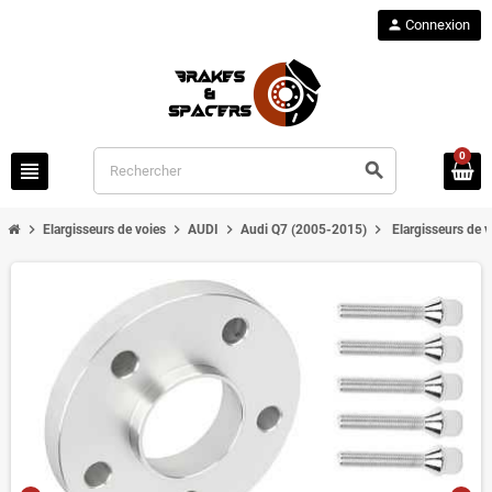
person
Connexion
0
view_headline
search
chevron_right
chevron_right
chevron_right
chevron_right
Elargisseurs de voies
AUDI
Audi Q7 (2005-2015)
Elargisseurs de 