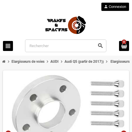
person
Connexion
0
view_headline
search
chevron_right
chevron_right
chevron_right
chevron_right
Elargisseurs de voies
AUDI
Audi Q5 (partir de 2017))
Elargisseurs 