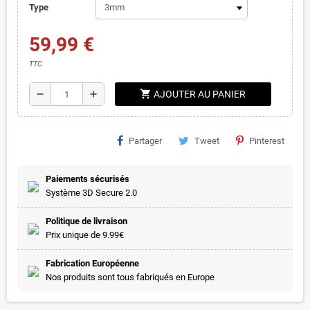
Type
59,99 €
TTC
shopping_cart
remove
add
AJOUTER AU PANIER
Partager
Tweet
Pinterest
Paiements sécurisés
Système 3D Secure 2.0
Politique de livraison
Prix unique de 9.99€
Fabrication Européenne
Nos produits sont tous fabriqués en Europe