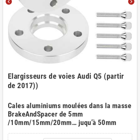
chevron_left
chevron_right
Elargisseurs de voies Audi Q5 (partir
de 2017))
Cales aluminiums moulées dans la masse
BrakeAndSpacer de 5mm
/10mm/15mm/20mm… juqu’à 50mm