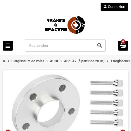
person
Connexion
0
view_headline
search
chevron_right
chevron_right
chevron_right
chevron_right
Elargisseurs de voies
AUDI
Audi A7 (à partir de 2018)
Elargisseurs