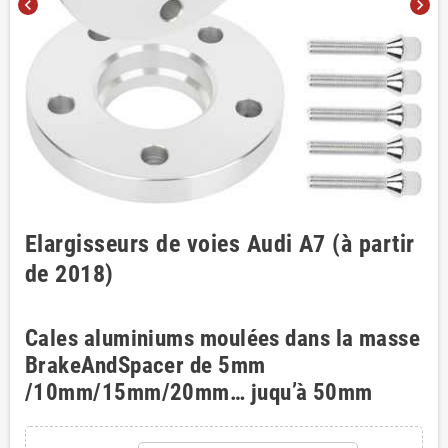
chevron_left
chevron_right
Elargisseurs de voies Audi A7 (à partir
de 2018)
Cales aluminiums moulées dans la masse
BrakeAndSpacer de 5mm
/10mm/15mm/20mm… juqu’à 50mm