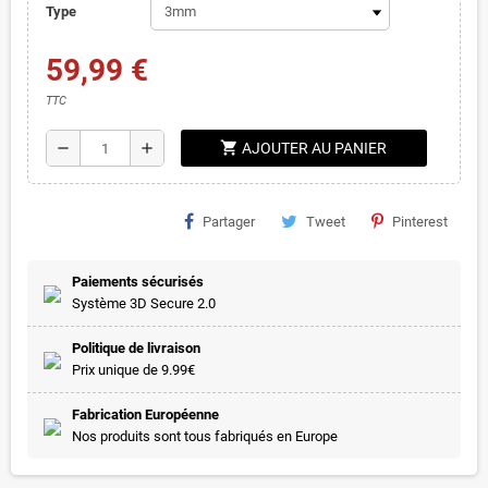
Type
59,99 €
TTC
shopping_cart
remove
add
AJOUTER AU PANIER
Partager
Tweet
Pinterest
Paiements sécurisés
Système 3D Secure 2.0
Politique de livraison
Prix unique de 9.99€
Fabrication Européenne
Nos produits sont tous fabriqués en Europe