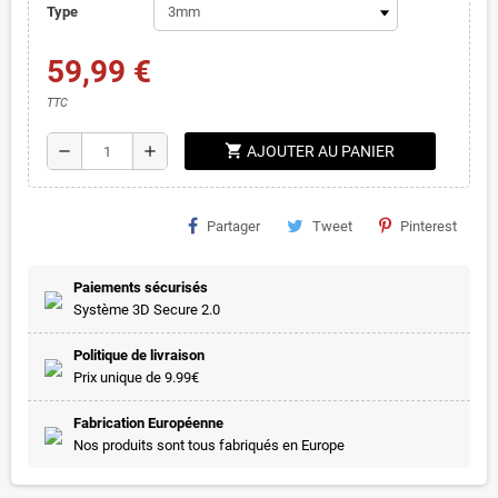
Type
59,99 €
TTC
shopping_cart
remove
add
AJOUTER AU PANIER
Partager
Tweet
Pinterest
Paiements sécurisés
Système 3D Secure 2.0
Politique de livraison
Prix unique de 9.99€
Fabrication Européenne
Nos produits sont tous fabriqués en Europe