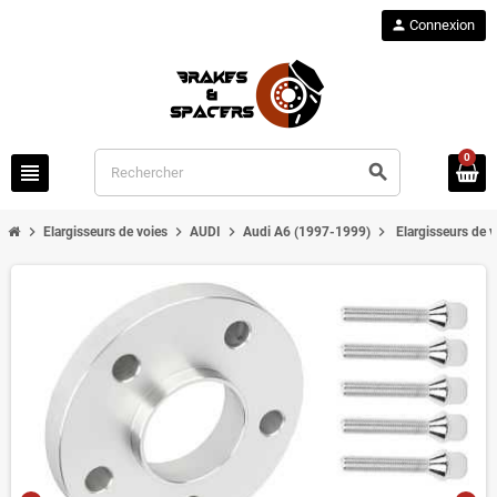
person
Connexion
0
view_headline
search
chevron_right
chevron_right
chevron_right
chevron_right
Elargisseurs de voies
AUDI
Audi A6 (1997-1999)
Elargisseurs de 