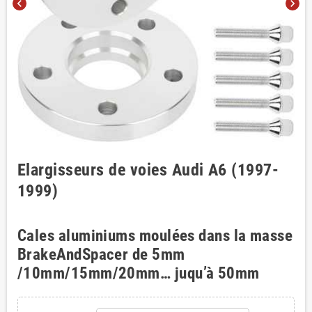
chevron_left
chevron_right
Elargisseurs de voies Audi A6 (1997-
1999)
Cales aluminiums moulées dans la masse
BrakeAndSpacer de 5mm
/10mm/15mm/20mm… juqu’à 50mm