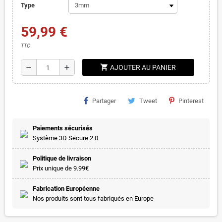
Type
59,99 €
TTC
shopping_cart
remove
add
AJOUTER AU PANIER
Partager
Tweet
Pinterest
Paiements sécurisés
Système 3D Secure 2.0
Politique de livraison
Prix unique de 9.99€
Fabrication Européenne
Nos produits sont tous fabriqués en Europe