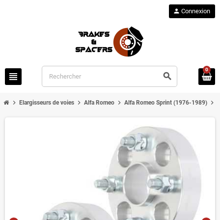
person
Connexion
0
view_headline
search
chevron_right
chevron_right
chevron_right
chevron_right
Elargisseurs de voies
Alfa Romeo
Alfa Romeo Sprint (1976-1989)