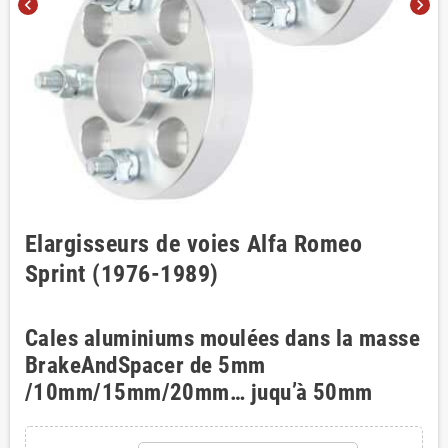
chevron_left
chevron_right
Elargisseurs de voies Alfa Romeo
Sprint (1976-1989)
Cales aluminiums moulées dans la masse
BrakeAndSpacer de 5mm
/10mm/15mm/20mm… juqu’à 50mm