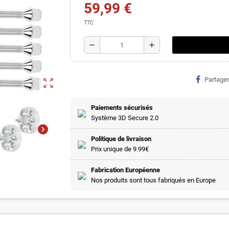
59,99 €
TTC
remove
add
Partager
zoom_out_map
Paiements sécurisés
Système 3D Secure 2.0
chevron_right
Politique de livraison
Prix unique de 9.99€
Fabrication Européenne
Nos produits sont tous fabriqués en Europe