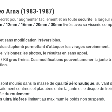
eo Arna (1983-1987)
secret pour augmenter facilement et en toute
sécurité
la largeur 
 / 12mm / 16mm / 20mm / 30mm
livrés avec sa visserie comp
 et
sans modification
irréversibles.
plus
d'aplomb
permettant d'attaquer les virages sereinement.
ure, visionnez les photos, le résultat en sans appel.
s / Kit gros freins. Ces modifications peuvent amener la jante
tion
.
sont moulés dans la masse de
qualité aéronautique
, suivant
aitement centrées et plaquées entre la jante et le disque de frei
rée du
roulement
.
s ultra légères
limitant au maximum le poids non suspendu
.