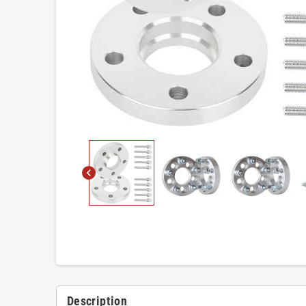
chevron_left
Description