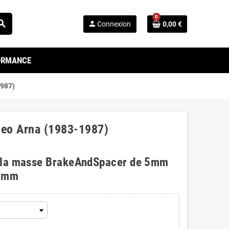
0
arch
person
Connexion
0,00 €
FORMANCE
1987)
meo Arna (1983-1987)
 la masse BrakeAndSpacer de 5mm
0mm