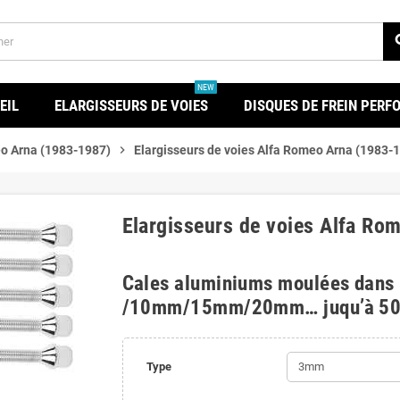
se
NEW
EIL
ELARGISSEURS DE VOIES
DISQUES DE FREIN PER
o Arna (1983-1987)
chevron_right
Elargisseurs de voies Alfa Romeo Arna (1983-
Elargisseurs de voies Alfa Ro
Cales aluminiums moulées dans
/10mm/15mm/20mm… juqu’à 5
Type