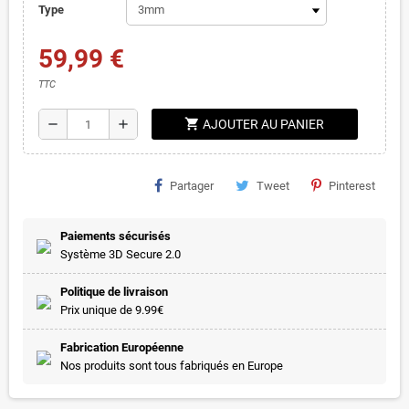
Type
59,99 €
TTC
shopping_cart
remove
add
AJOUTER AU PANIER
Partager
Tweet
Pinterest
Paiements sécurisés
Système 3D Secure 2.0
Politique de livraison
Prix unique de 9.99€
Fabrication Européenne
Nos produits sont tous fabriqués en Europe