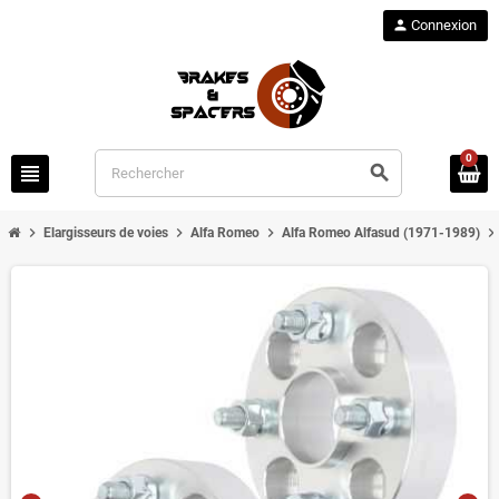
person
Connexion
0
view_headline
search
chevron_right
chevron_right
chevron_right
chevron_righ
Elargisseurs de voies
Alfa Romeo
Alfa Romeo Alfasud (1971-1989)