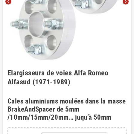
chevron_left
chevron_right
Elargisseurs de voies Alfa Romeo
Alfasud (1971-1989)
Cales aluminiums moulées dans la masse
BrakeAndSpacer de 5mm
/10mm/15mm/20mm… juqu’à 50mm