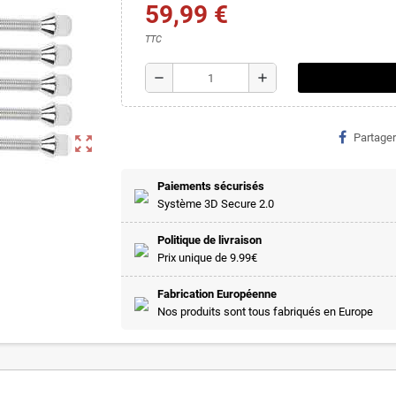
59,99 €
TTC
remove
add
Partager
zoom_out_map
Paiements sécurisés
Système 3D Secure 2.0
Politique de livraison
Prix unique de 9.99€
Fabrication Européenne
Nos produits sont tous fabriqués en Europe