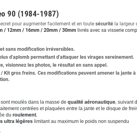
eo 90 (1984-1987)
secret pour augmenter facilement et en toute
sécurité
la largeur 
 / 12mm / 16mm / 20mm / 30mm
livrés avec sa visserie comp
 et
sans modification
irréversibles.
plus
d'aplomb
permettant d'attaquer les virages sereinement.
ure, visionnez les photos, le résultat en sans appel.
s / Kit gros freins. Ces modifications peuvent amener la jante
tion
.
sont moulés dans la masse de
qualité aéronautique
, suivant
aitement centrées et plaquées entre la jante et le disque de frei
rée du
roulement
.
s ultra légères
limitant au maximum le poids non suspendu
.