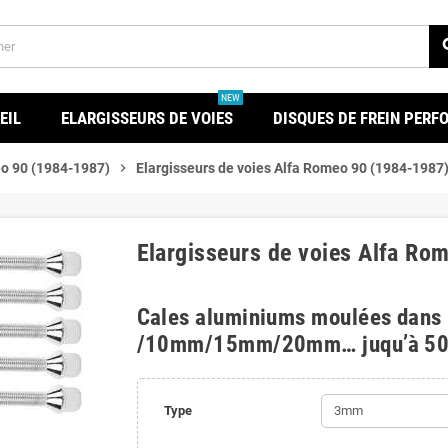
se
NEW
EIL
ELARGISSEURS DE VOIES
DISQUES DE FREIN PER
o 90 (1984-1987)
chevron_right
Elargisseurs de voies Alfa Romeo 90 (1984-1987
Elargisseurs de voies Alfa Ro
Cales aluminiums moulées dans
/10mm/15mm/20mm… juqu’à 5
Type