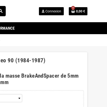
0
arch
person
Connexion
0,00 €
FORMANCE
)
meo 90 (1984-1987)
 la masse BrakeAndSpacer de 5mm
0mm