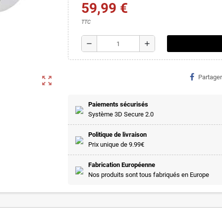
59,99 €
TTC
remove
add
Partager
zoom_out_map
Paiements sécurisés
Système 3D Secure 2.0
Politique de livraison
Prix unique de 9.99€
Fabrication Européenne
Nos produits sont tous fabriqués en Europe