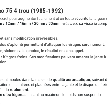
eo 75 4 trou (1985-1992)
secret pour augmenter facilement et en toute
sécurité
la largeur 
 / 12mm / 16mm / 20mm / 30mm
livrés avec sa visserie comp
 et
sans modification
irréversibles.
plus
d'aplomb
permettant d'attaquer les virages sereinement.
ure, visionnez les photos, le résultat en sans appel.
s / Kit gros freins. Ces modifications peuvent amener la jante
tion
.
sont moulés dans la masse de
qualité aéronautique
, suivant
aitement centrées et plaquées entre la jante et le disque de frei
rée du
roulement
.
s ultra légères
limitant au maximum le poids non suspendu
.