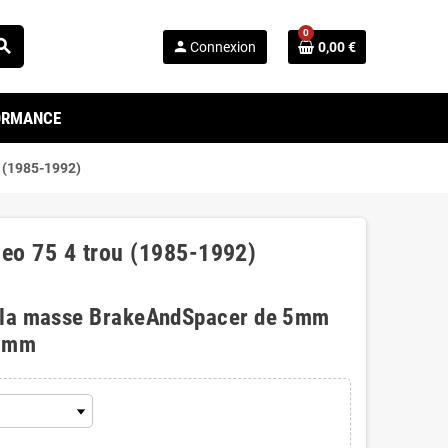
0
arch
person
Connexion
0,00 €
FORMANCE
u (1985-1992)
meo 75 4 trou (1985-1992)
 la masse BrakeAndSpacer de 5mm
0mm