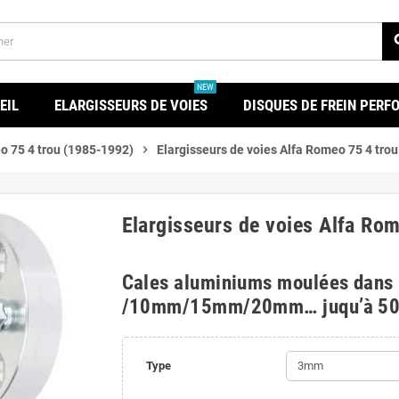
se
NEW
EIL
ELARGISSEURS DE VOIES
DISQUES DE FREIN PER
o 75 4 trou (1985-1992)
chevron_right
Elargisseurs de voies Alfa Romeo 75 4 tro
Elargisseurs de voies Alfa Ro
Cales aluminiums moulées dans
/10mm/15mm/20mm… juqu’à 5
Type