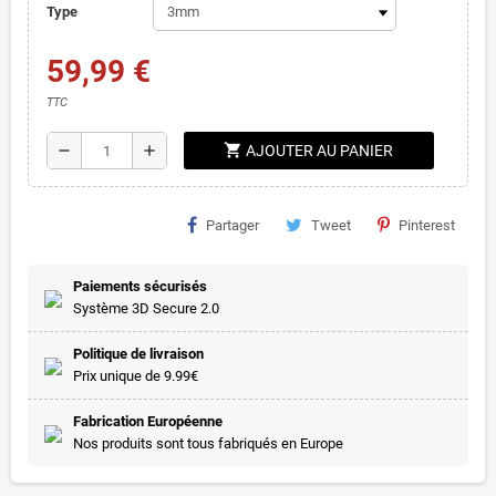
Type
59,99 €
TTC
shopping_cart
remove
add
AJOUTER AU PANIER
Partager
Tweet
Pinterest
Paiements sécurisés
Système 3D Secure 2.0
Politique de livraison
Prix unique de 9.99€
Fabrication Européenne
Nos produits sont tous fabriqués en Europe