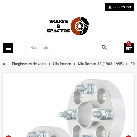
person
Connexion
0
view_headline
search
chevron_right
chevron_right
chevron_right
chevron_right
Elargisseurs de voies
Alfa Romeo
Alfa Romeo 33 (1983-1995)
Ela