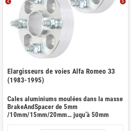
chevron_left
chevron_right
Elargisseurs de voies Alfa Romeo 33
(1983-1995)
Cales aluminiums moulées dans la masse
BrakeAndSpacer de 5mm
/10mm/15mm/20mm… juqu’à 50mm